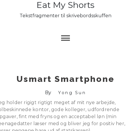
Eat My Shorts
Skip
to
Tekstfragmenter til skrivebordsskuffen
content
Usmart Smartphone
By
Yong Sun
eg holder rigigt rigtigt meget af mit nye arbejde,
olbeskinnede kontor, gode kolleger, udfordrende
pgaver, fint med fryns og en acceptabel løn (min
eenagedatter læser med og bliver jeg for positiv her,
osser pengene bare ud af statskassen).