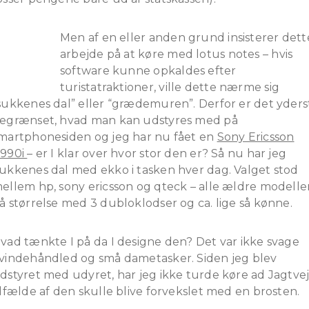
Men af en eller anden grund insisterer dett
arbejde på at køre med lotus notes – hvis
software kunne opkaldes efter
turistatraktioner, ville dette nærme sig
sukkenes dal” eller “grædemuren”. Derfor er det yders
egrænset, hvad man kan udstyres med på
martphonesiden og jeg har nu fået en
Sony Ericsson
990i
– er I klar over hvor stor den er? Så nu har jeg
ukkenes dal med ekko i tasken hver dag. Valget stod
ellem hp, sony ericsson og qteck – alle ældre modelle
å størrelse med 3 dubloklodser og ca. lige så kønne.
vad tænkte I på da I designe den? Det var ikke svage
vindehåndled og små dametasker. Siden jeg blev
dstyret med udyret, har jeg ikke turde køre ad Jagtvej 
ilfælde af den skulle blive forvekslet med en brosten.