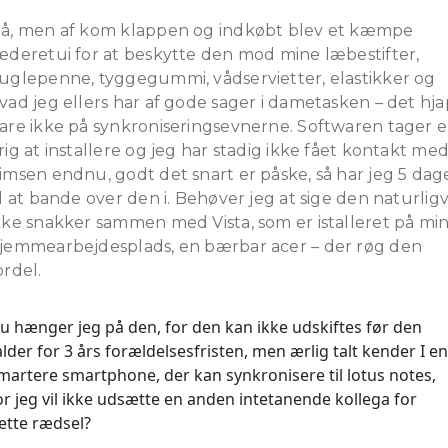
å, men af kom klappen og indkøbt blev et kæmpe
æderetui for at beskytte den mod mine læbestifter,
uglepenne, tyggegummi, vådservietter, elastikker og
vad jeg ellers har af gode sager i dametasken – det hja
are ikke på synkroniseringsevnerne. Softwaren tager 
rig at installere og jeg har stadig ikke fået kontakt me
imsen endnu, godt det snart er påske, så har jeg 5 dag
il at bande over den i. Behøver jeg at sige den naturligv
kke snakker sammen med Vista, som er istalleret på mi
jemmearbejdesplads, en bærbar acer – der røg den
ordel.
u hænger jeg på den, for den kan ikke udskiftes før den
alder for 3 års forældelsesfristen, men ærlig talt kender I en
martere smartphone, der kan synkronisere til lotus notes,
or jeg vil ikke udsætte en anden intetanende kollega for
ette rædsel?