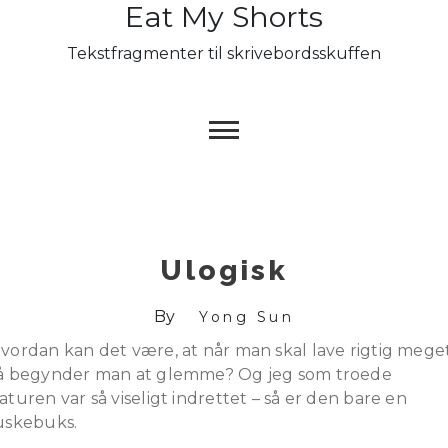
Eat My Shorts
Skip
to
Tekstfragmenter til skrivebordsskuffen
content
Ulogisk
By
Yong Sun
vordan kan det være, at når man skal lave rigtig meget
å begynder man at glemme? Og jeg som troede
aturen var så viseligt indrettet – så er den bare en
uskebuks.