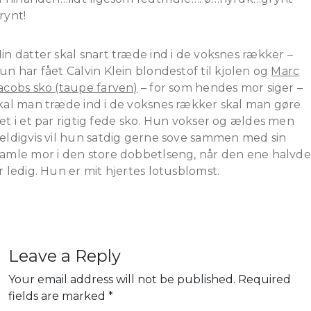
rynt!
in datter skal snart træde ind i de voksnes rækker –
un har fået Calvin Klein blondestof til kjolen og
Marc
acobs sko (taupe farven)
– for som hendes mor siger –
kal man træde ind i de voksnes rækker skal man gøre
et i et par rigtig fede sko. Hun vokser og ældes men
eldigvis vil hun satdig gerne sove sammen med sin
amle mor i den store dobbetlseng, når den ene halvde
r ledig. Hun er mit hjertes lotusblomst.
Leave a Reply
Your email address will not be published.
Required
fields are marked
*