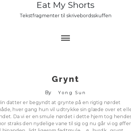
Eat My Shorts
Skip
to
Tekstfragmenter til skrivebordsskuffen
content
Grynt
By
Yong Sun
in datter er begyndt at grynte på en rigtig nørdet
åde, hver gang hun vil udtrykke sin glæde over et ell
ndet. Da vi er en smule nørdet i dette hjem tog hende
or straks den nydelige vane til sig og nu går vi og øffe
il hinanden…lidt ligesom fedtmule…. ø…hyrdk…grynt