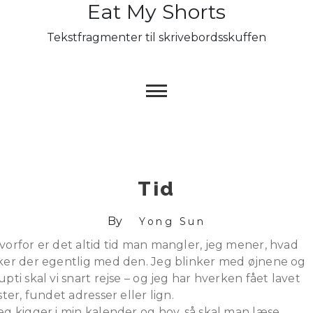
Eat My Shorts
Skip
to
Tekstfragmenter til skrivebordsskuffen
content
Tid
By
Yong Sun
vorfor er det altid tid man mangler, jeg mener, hvad
ker der egentlig med den. Jeg blinker med øjnene og
upti skal vi snart rejse – og jeg har hverken fået lavet
ister, fundet adresser eller lign.
eg kigger i min kalender og hov, så skal man læse