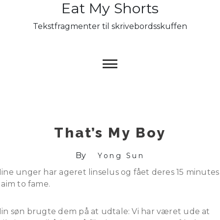
Eat My Shorts
Skip
to
Tekstfragmenter til skrivebordsskuffen
content
That’s My Boy
By
Yong Sun
ine unger har ageret linselus og fået deres 15 minutes
laim to fame.
in søn brugte dem på at udtale: Vi har været ude at