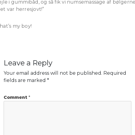
ejle i gummibåd, og så fik vi numsemassage af bølgerne
et var herresjovt!”
hat’s my boy!
Leave a Reply
Your email address will not be published.
Required
fields are marked
*
Comment
*