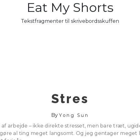
Eat My Shorts
Tekstfragmenter til skrivebordsskuffen
Stres
By
Yong Sun
af arbejde – ikke direkte stresset, men bare træt, ugid
n gøre al ting meget langsomt. Og jeg gentager meget l