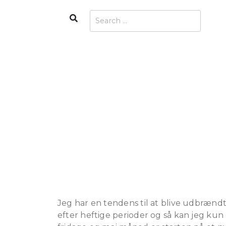
Skip
Search
Search
to
for:
content
Jeg har en tendens til at blive udbrændt 
efter heftige perioder og så kan jeg ku