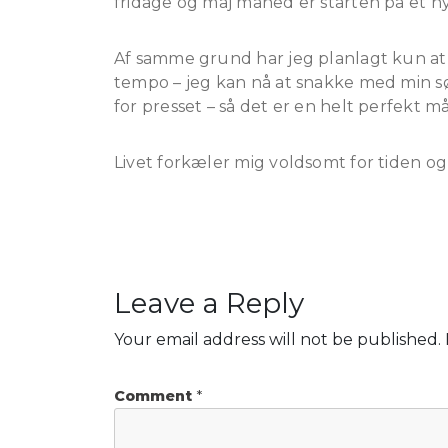
fridage og maj måned er starten på et nyt
Af samme grund har jeg planlagt kun at s
tempo – jeg kan nå at snakke med min søn
for presset – så det er en helt perfekt m
Livet forkæler mig voldsomt for tiden og
Leave a Reply
Your email address will not be published.
Comment
*