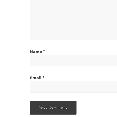
Name
*
Email
*