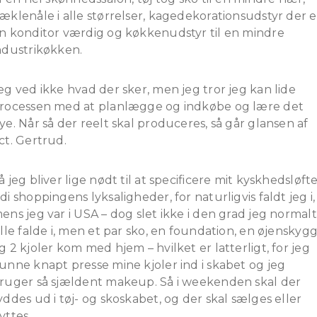
æklenåle i alle størrelser, kagedekorationsudstyr der e
n konditor værdig og køkkenudstyr til en mindre
ndustrikøkken.
eg ved ikke hvad der sker, men jeg tror jeg kan lide
rocessen med at planlægge og indkøbe og lære det
ye. Når så der reelt skal produceres, så går glansen af
ct. Gertrud.
å jeg bliver lige nødt til at specificere mit kyskhedsløft
di shoppingens lyksaligheder, for naturligvis faldt jeg i,
ens jeg var i USA – dog slet ikke i den grad jeg normalt
ille falde i, men et par sko, en foundation, en øjenskyg
g 2 kjoler kom med hjem – hvilket er latterligt, for jeg
unne knapt presse mine kjoler ind i skabet og jeg
ruger så sjældent makeup. Så i weekenden skal der
yddes ud i tøj- og skoskabet, og der skal sælges eller
yttes.