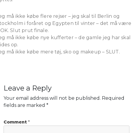
eg må ikke købe flere rejser – jeg skal til Berlin og
tockholm i foråret og Egypten til vinter – det må være
OK. Slut prut finale.
eg må ikke købe nye kufferter – de gamle jeg har skal
lides op.
eg må ikke købe mere tøj, sko og makeup – SLUT.
Leave a Reply
Your email address will not be published.
Required
fields are marked
*
Comment
*