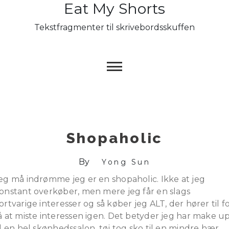
Eat My Shorts
Skip
to
Tekstfragmenter til skrivebordsskuffen
content
Shopaholic
By
Yong Sun
eg må indrømme jeg er en shopaholic. Ikke at jeg
onstant overkøber, men mere jeg får en slags
ortvarige interesser og så køber jeg ALT, der hører til f
å at miste interessen igen. Det betyder jeg har make u
il en hel skønhedssalon, tøj tog sko til en mindre hær,