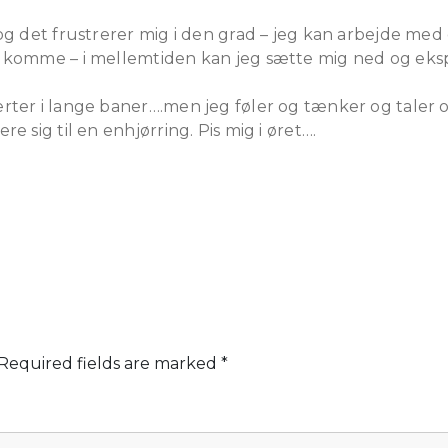
og det frustrerer mig i den grad – jeg kan arbejde me
 komme – i mellemtiden kan jeg sætte mig ned og eks
er i lange baner….men jeg føler og tænker og taler og 
 sig til en enhjørring. Pis mig i øret….
Required fields are marked
*