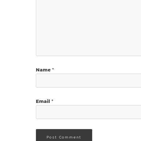
Name
*
Email
*