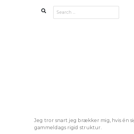
Skip
Search
Search
to
for:
content
Jeg tror snart jeg brækker mig, hvis én s
gammeldags rigid struktur.