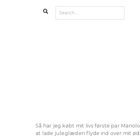
Skip
Search
Search
to
for:
content
Så har jeg købt mit livs første par Manol
at lade juleglæden flyde ind over mit øds