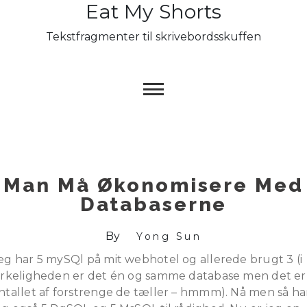
Eat My Shorts
Skip
to
Tekstfragmenter til skrivebordsskuffen
content
Man Må Økonomisere Med
Databaserne
By
Yong Sun
eg har 5 mySQl på mit webhotel og allerede brugt 3 (i
irkeligheden er det én og samme database men det er
ntallet af forstrenge de tæller – hmmm). Nå men så ha