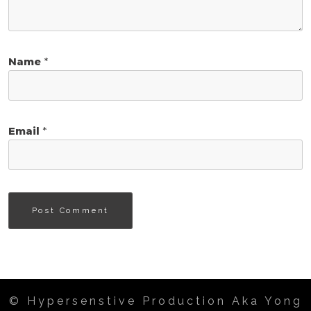
Name
*
Email
*
© Hypersenstive Production Aka Yong