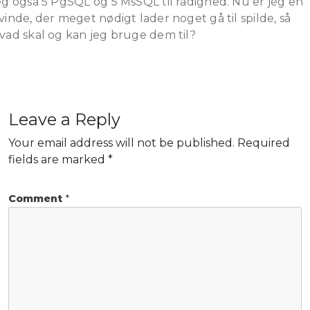
eg også 5 PgSQL og 5 MsSQL til rådighed. Nu er jeg en
vinde, der meget nødigt lader noget gå til spilde, så
vad skal og kan jeg bruge dem til?
Leave a Reply
Your email address will not be published.
Required
fields are marked
*
Comment
*