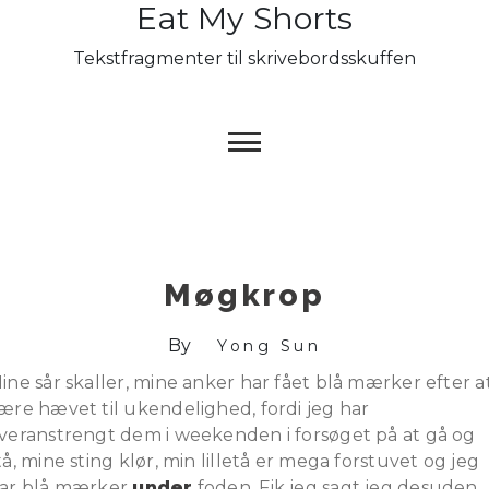
Eat My Shorts
Skip
to
Tekstfragmenter til skrivebordsskuffen
content
Møgkrop
By
Yong Sun
ine sår skaller, mine anker har fået blå mærker efter a
ære hævet til ukendelighed, fordi jeg har
veranstrengt dem i weekenden i forsøget på at gå og
tå, mine sting klør, min lilletå er mega forstuvet og jeg
ar blå mærker
under
foden. Fik jeg sagt jeg desuden