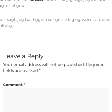
ugter af ged.
ort sagt, jeg har ligget i sengen i dag og været aldeles
nkelig.
Leave a Reply
Your email address will not be published.
Required
fields are marked
*
Comment
*