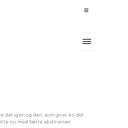
Menu
pleve det igen og den, som giver én det
lotte nu med færre abstinenser.