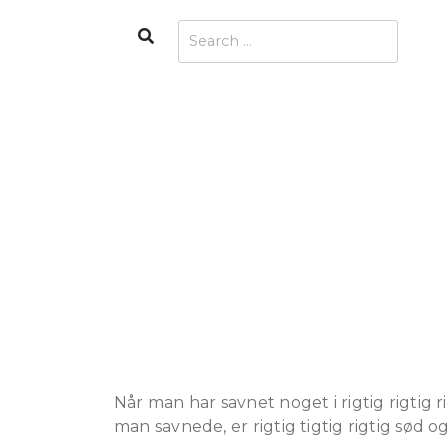
Skip
Search
Search
to
for:
content
Når man har savnet noget i rigtig rigtig ri
man savnede, er rigtig tigtig rigtig sød