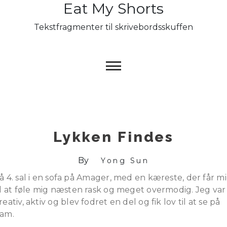
Eat My Shorts
Skip
to
Tekstfragmenter til skrivebordsskuffen
content
Lykken Findes
By
Yong Sun
å 4. sal i en sofa på Amager, med en kæreste, der får m
il at føle mig næsten rask og meget overmodig. Jeg var
reativ, aktiv og blev fodret en del og fik lov til at se på
am.