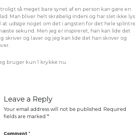
troligt så meget bare synet af en person kan gøre en
lad. Man bliver helt skrøbelig indeni og har slet ikke lys
il at udsige noget om det i angsten for det hele splintr
 næste sekund. Men jeg er inspireret, han kan lide det
eg skriver og laver og jeg kan lide det han skriver og
aver.
eg bruger kun 1 krykke nu.
Leave a Reply
Your email address will not be published.
Required
fields are marked
*
Comment
*