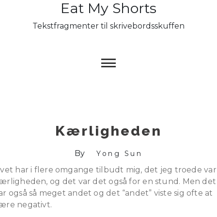
Eat My Shorts
Skip
to
Tekstfragmenter til skrivebordsskuffen
content
Kærligheden
By
Yong Sun
ivet har i flere omgange tilbudt mig, det jeg troede var
ærligheden, og det var det også for en stund. Men det
ar også så meget andet og det “andet” viste sig ofte at
ære negativt.