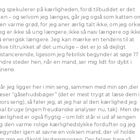
eg spekulerer på kærligheden, fordi tilbuddet er det
gen – og selvom jeg længes, går jeg også som katten o
en varme grød, for jeg aner ærlig talt ikke, om jeg orke
eg er ikke så ung længere, ikke så naiv længere og ikk
å energisk længere. Jeg kan mærke en tendens til at
live tiltrukket af det umulige – det er jo så dejligt
istancerende, ligesom jeg febrilsk begynder at søge 17
ndre steder hen, når en mand, ser mig lidt for dybt i
jnene.
år jeg ligger her i min seng, sammen med min søn ,der
æser “gåsehudsbøger” (det er mest trygt at læse dem i
ors seng), så føler jeg, at jeg har al den kærlighed jeg
kal bruge (ingen freudianske analyser nu, tak). Men d
ærlighed er også flygtig – om lidt står vi ud af sengen
g den varme rolige kærlighedslykke fordufter og jeg
egynder igen at savne en voksen mand, der vil holde
m mig en råkold lørdagsmorgen. Der følger bare så