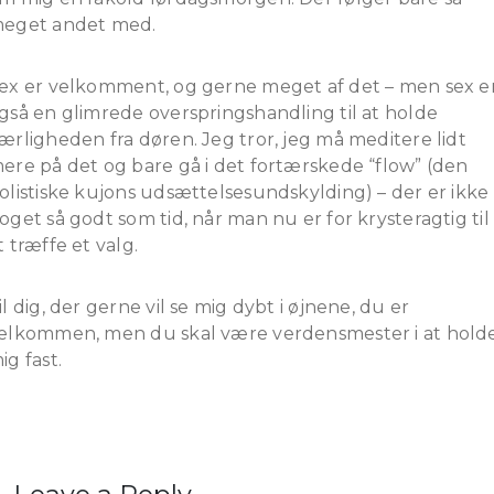
eget andet med.
ex er velkomment, og gerne meget af det – men sex e
gså en glimrede overspringshandling til at holde
ærligheden fra døren. Jeg tror, jeg må meditere lidt
ere på det og bare gå i det fortærskede “flow” (den
olistiske kujons udsættelsesundskylding) – der er ikke
oget så godt som tid, når man nu er for krysteragtig til
t træffe et valg.
il dig, der gerne vil se mig dybt i øjnene, du er
elkommen, men du skal være verdensmester i at hold
ig fast.