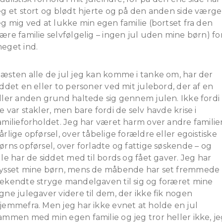
eg et stort og blødt hjerte og på den anden side værge
eg mig ved at lukke min egen familie (bortset fra den
ære familie selvfølgelig – ingen jul uden mine børn) fo
eget ind.
æsten alle de jul jeg kan komme i tanke om, har der
iddet en eller to personer ved mit julebord, der af en
ller anden grund haltede sig gennem julen. Ikke fordi
e var stakler, men bare fordi de selv havde krise i
amilieforholdet. Jeg har været harm over andre familie
årlige opførsel, over tåbelige forældre eller egoistiske
ørns opførsel, over forladte og fattige søskende – og
lle har de siddet med til bords og fået gaver. Jeg har
ysset mine børn, mens de måbende har set fremmede
ekendte stryge mandelgaven til sig og foræret mine
gne julegaver videre til dem, der ikke fik nogen
jemmefra. Men jeg har ikke evnet at holde en jul
ammen med min egen familie og jeg tror heller ikke, j