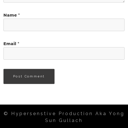
Name
*
Email
*
© Hypersenstive Production Aka Yong
Sun Gullach