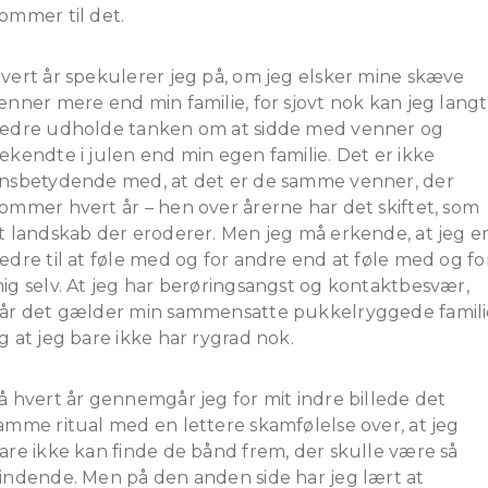
ommer til det.
vert år spekulerer jeg på, om jeg elsker mine skæve
enner mere end min familie, for sjovt nok kan jeg langt
edre udholde tanken om at sidde med venner og
ekendte i julen end min egen familie. Det er ikke
nsbetydende med, at det er de samme venner, der
ommer hvert år – hen over årerne har det skiftet, som
t landskab der eroderer. Men jeg må erkende, at jeg e
edre til at føle med og for andre end at føle med og fo
ig selv. At jeg har berøringsangst og kontaktbesvær,
år det gælder min sammensatte pukkelryggede famili
g at jeg bare ikke har rygrad nok.
å hvert år gennemgår jeg for mit indre billede det
amme ritual med en lettere skamfølelse over, at jeg
are ikke kan finde de bånd frem, der skulle være så
indende. Men på den anden side har jeg lært at