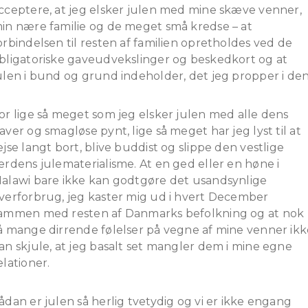
cceptere, at jeg elsker julen med mine skæve venner,
in nære familie og de meget små kredse – at
orbindelsen til resten af familien opretholdes ved de
bligatoriske gaveudvekslinger og beskedkort og at
ulen i bund og grund indeholder, det jeg propper i den
or lige så meget som jeg elsker julen med alle dens
aver og smagløse pynt, lige så meget har jeg lyst til at
ejse langt bort, blive buddist og slippe den vestlige
erdens julematerialisme. At en ged eller en høne i
alawi bare ikke kan godtgøre det usandsynlige
verforbrug, jeg kaster mig ud i hvert December
ammen med resten af Danmarks befolkning og at nok
å mange dirrende følelser på vegne af mine venner ikk
an skjule, at jeg basalt set mangler dem i mine egne
elationer.
ådan er julen så herlig tvetydig og vi er ikke engang