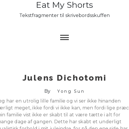
Eat My Shorts
Skip
to
Tekstfragmenter til skrivebordsskuffen
content
Julens Dichotomi
By
Yong Sun
eg har en utrolig lille familie og vi ser ikke hinanden
ærligt meget, ikke fordi vi ikke kan, men fordi lige præc
in familie vist ikke er skabt til at være tætte i alt for
ange dage af gangen. Dette har skabt et underligt
ualistisk forhold i mit juleindre, for på den ene side har