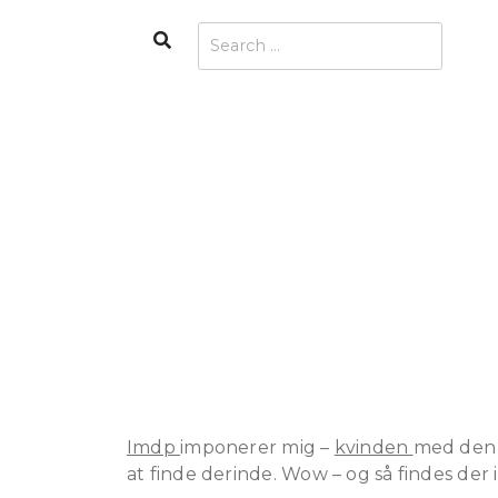
Skip
Search
Search
to
for:
content
Imdp
imponerer mig –
kvinden
med den k
at finde derinde. Wow – og så findes der