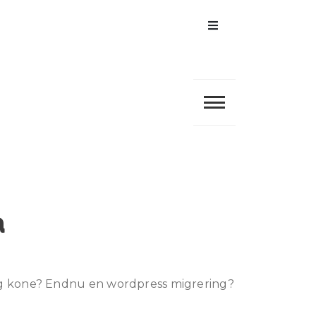
Menu
å
log kone? Endnu en wordpress migrering?