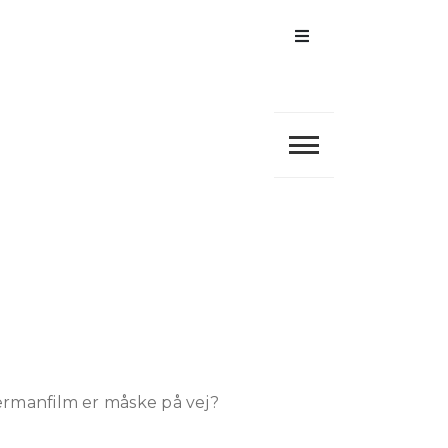
Menu
e
ermanfilm er måske på vej?