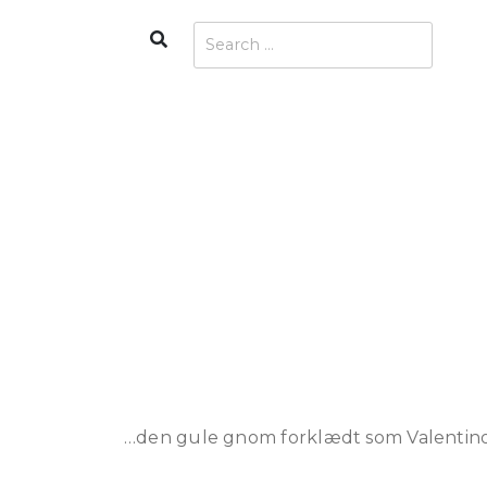
Skip
Search
Search
to
for:
content
…den gule gnom forklædt som Valentino,