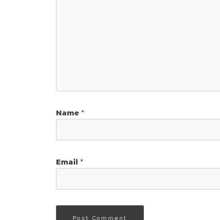
Name
*
Email
*