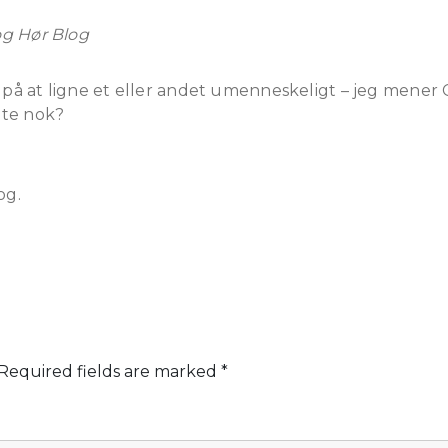
og Hør Blog
 at ligne et eller andet umenneskeligt – jeg mener C
lte nok?
og.
Required fields are marked
*