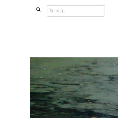
Skip
Search
Search
to
for:
content