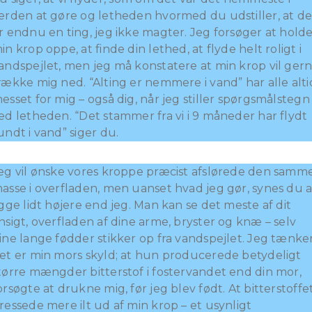
erden at gøre og letheden hvormed du udstiller, at de
r endnu en ting, jeg ikke magter. Jeg forsøger at hold
in krop oppe, at finde din lethed, at flyde helt roligt i
andspejlet, men jeg må konstatere at min krop vil ger
række mig ned. “Alting er nemmere i vand” har alle alti
esset for mig – også dig, når jeg stiller spørgsmålstegn
ed letheden. “Det stammer fra vi i 9 måneder har flydt
undt i vand” siger du.
eg vil ønske vores kroppe præcist afslørede den samm
asse i overfladen, men uanset hvad jeg gør, synes du a
igge lidt højere end jeg. Man kan se det meste af dit
nsigt, overfladen af dine arme, bryster og knæ – selv
ine lange fødder stikker op fra vandspejlet. Jeg tænker
et er min mors skyld; at hun producerede betydeligt
tørre mængder bitterstof i fostervandet end din mor,
orsøgte at drukne mig, før jeg blev født. At bitterstoffe
ressede mere ilt ud af min krop – et usynligt