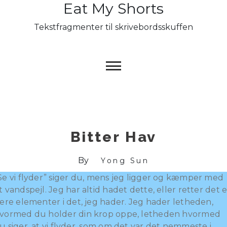
Eat My Shorts
Skip
to
Tekstfragmenter til skrivebordsskuffen
content
Bitter Hav
By
Yong Sun
Se vi flyder” siger du, mens jeg ligger og kæmper med
t vandspejl. Jeg har altid hadet dette, eller retter det e
lere elementer i det, jeg hader. Jeg hader letheden,
vormed du holder din krop oppe, letheden hvormed
u siger, at vi flyder, som om det var det nemmeste i