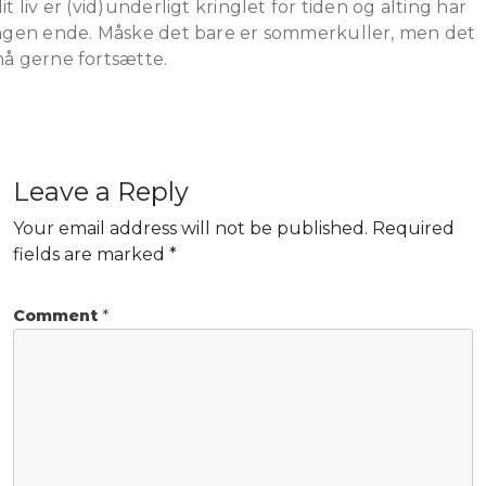
it liv er (vid)underligt kringlet for tiden og alting har
ngen ende. Måske det bare er sommerkuller, men det
å gerne fortsætte.
Leave a Reply
Your email address will not be published.
Required
fields are marked
*
Comment
*