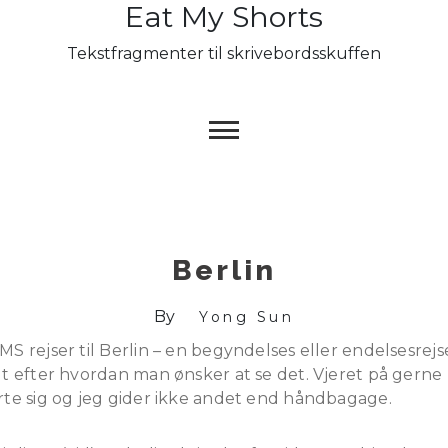
Eat My Shorts
Skip
to
Tekstfragmenter til skrivebordsskuffen
content
Berlin
By
Yong Sun
MS rejser til Berlin – en begyndelses eller endelsesrejs
lt efter hvordan man ønsker at se det. Vjeret på gerne
rte sig og jeg gider ikke andet end håndbagage.