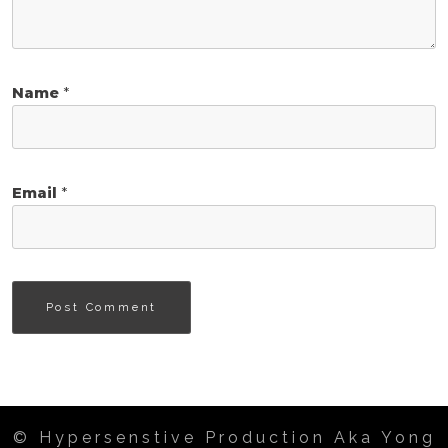
Name
*
Email
*
© Hypersenstive Production Aka Yong