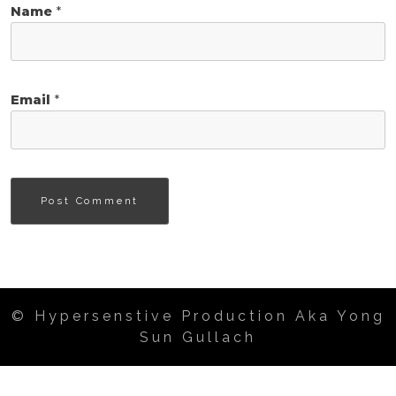
Name
*
Email
*
© Hypersenstive Production Aka Yong
Sun Gullach