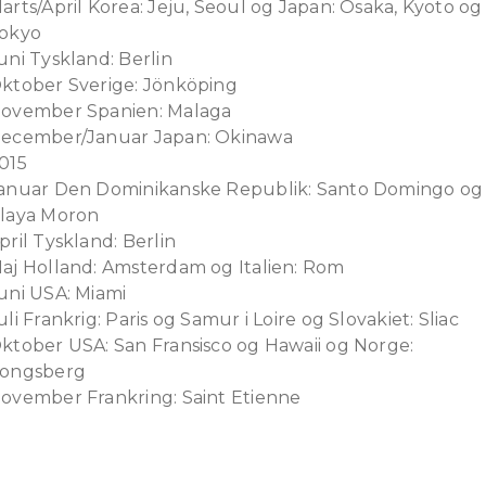
arts/April Korea: Jeju, Seoul og Japan: Osaka, Kyoto og
okyo
uni Tyskland: Berlin
ktober Sverige: Jönköping
ovember Spanien: Malaga
ecember/Januar Japan: Okinawa
015
anuar Den Dominikanske Republik: Santo Domingo og
laya Moron
pril Tyskland: Berlin
aj Holland: Amsterdam og Italien: Rom
uni USA: Miami
uli Frankrig: Paris og Samur i Loire og Slovakiet: Sliac
ktober USA: San Fransisco og Hawaii og Norge:
ongsberg
ovember Frankring: Saint Etienne