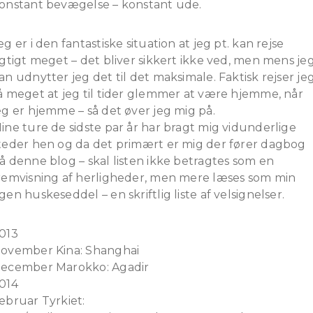
onstant bevægelse – konstant ude.
eg er i den fantastiske situation at jeg pt. kan rejse
igtigt meget – det bliver sikkert ikke ved, men mens je
an udnytter jeg det til det maksimale. Faktisk rejser je
å meget at jeg til tider glemmer at være hjemme, når
eg er hjemme – så det øver jeg mig på.
ine ture de sidste par år har bragt mig vidunderlige
teder hen og da det primært er mig der fører dagbog
å denne blog – skal listen ikke betragtes som en
remvisning af herligheder, men mere læses som min
gen huskeseddel – en skriftlig liste af velsignelser.
013
ovember Kina: Shanghai
ecember Marokko: Agadir
014
ebruar Tyrkiet: