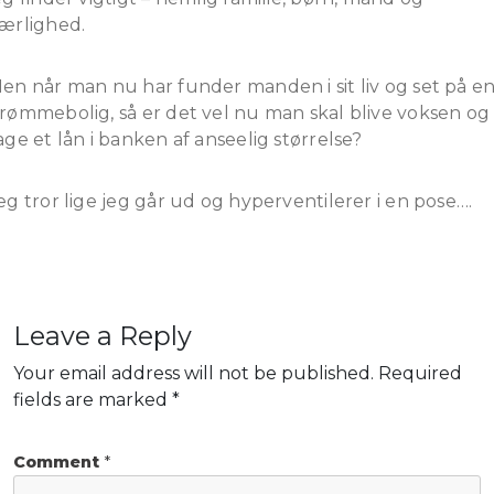
ærlighed.
en når man nu har funder manden i sit liv og set på e
rømmebolig, så er det vel nu man skal blive voksen og
age et lån i banken af anseelig størrelse?
eg tror lige jeg går ud og hyperventilerer i en pose….
Leave a Reply
Your email address will not be published.
Required
fields are marked
*
Comment
*