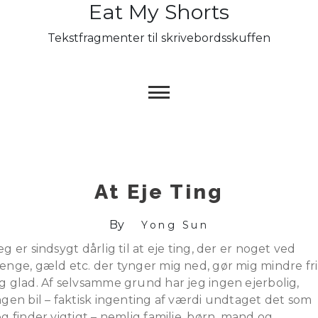
Eat My Shorts
Skip
to
Tekstfragmenter til skrivebordsskuffen
content
At Eje Ting
By
Yong Sun
eg er sindsygt dårlig til at eje ting, der er noget ved
enge, gæld etc. der tynger mig ned, gør mig mindre fri
g glad. Af selvsamme grund har jeg ingen ejerbolig,
ngen bil – faktisk ingenting af værdi undtaget det som
eg finder vigtigt – nemlig familie, børn, mand og