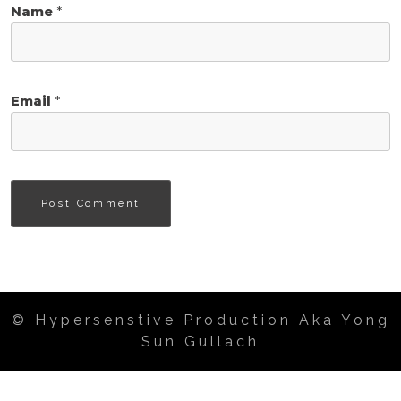
Name
*
Email
*
© Hypersenstive Production Aka Yong
Sun Gullach