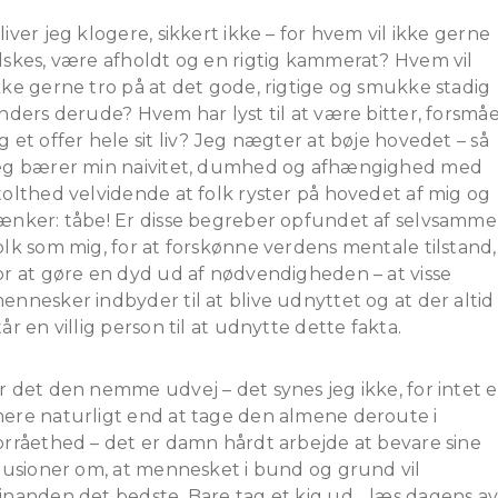
liver jeg klogere, sikkert ikke – for hvem vil ikke gerne
lskes, være afholdt og en rigtig kammerat? Hvem vil
kke gerne tro på at det gode, rigtige og smukke stadig
inders derude? Hvem har lyst til at være bitter, forsmå
g et offer hele sit liv? Jeg nægter at bøje hovedet – så
eg bærer min naivitet, dumhed og afhængighed med
tolthed velvidende at folk ryster på hovedet af mig og
ænker: tåbe! Er disse begreber opfundet af selvsamme
olk som mig, for at forskønne verdens mentale tilstand,
or at gøre en dyd ud af nødvendigheden – at visse
ennesker indbyder til at blive udnyttet og at der altid
tår en villig person til at udnytte dette fakta.
r det den nemme udvej – det synes jeg ikke, for intet e
ere naturligt end at tage den almene deroute i
orråethed – det er damn hårdt arbejde at bevare sine
llusioner om, at mennesket i bund og grund vil
inanden det bedste. Bare tag et kig ud….læs dagens av