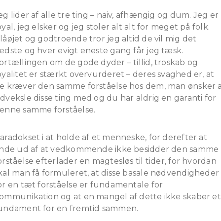
eg lider af alle tre ting – naiv, afhængig og dum. Jeg er
oyal, jeg elsker og jeg stoler alt alt for meget på folk.
låøjet og godtroende tror jeg altid de vil mig det
edste og hver evigt eneste gang får jeg tæsk.
ortællingen om de gode dyder – tillid, troskab og
oyalitet er stærkt overvurderet – deres svaghed er, at
e kræver den samme forståelse hos dem, man ønsker 
dveksle disse ting med og du har aldrig en garanti for
enne samme forståelse.
aradokset i at holde af et menneske, for derefter at
inde ud af at vedkommende ikke besidder den samme
orståelse efterlader en magtesløs til tider, for hvordan
kal man få formuleret, at disse basale nødvendigheder
or en tæt forståelse er fundamentale for
ommunikation og at en mangel af dette ikke skaber et
undament for en fremtid sammen.