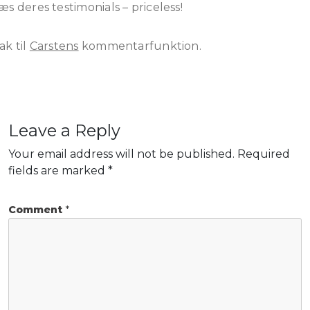
æs deres testimonials – priceless!
ak til
Carstens
kommentarfunktion.
Leave a Reply
Your email address will not be published.
Required
fields are marked
*
Comment
*