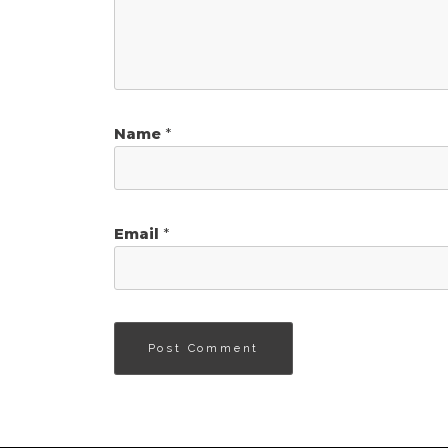
Name
*
Email
*