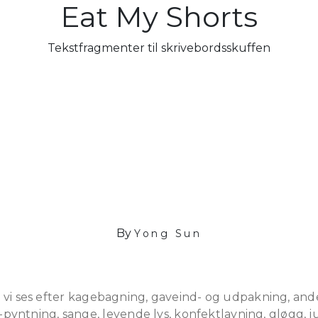
Eat My Shorts
Tekstfragmenter til skrivebordsskuffen
By
Yong Sun
 – vi ses efter kagebagning, gaveind- og udpakning, ande
ntning, sange, levende lys, konfektlavning, gløgg, jul