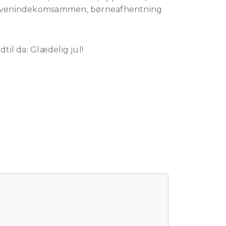
ys, venindekomsammen, børneafhentning
til da: Glædelig jul!