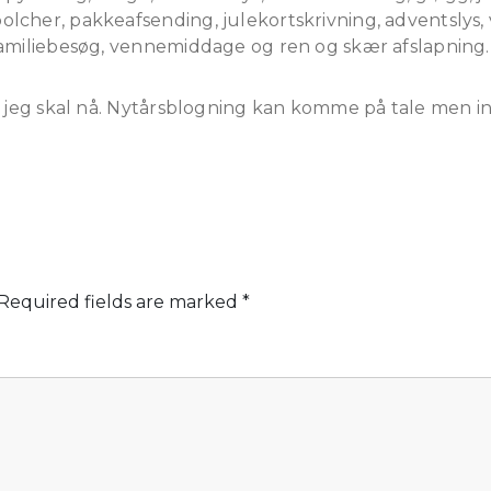
olcher, pakkeafsending, julekortskrivning, adventsl
familiebesøg, vennemiddage og ren og skær afslapning.
g jeg skal nå. Nytårsblogning kan komme på tale men ind
Required fields are marked
*