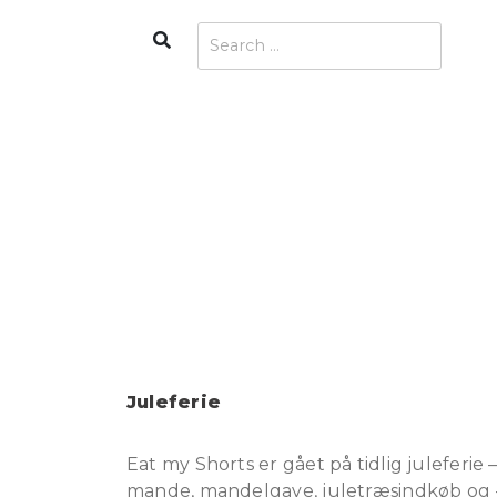
Skip
Search
Search
to
for:
content
Juleferie
Eat my Shorts er gået på tidlig juleferie
mande, mandelgave, juletræsindkøb og -py