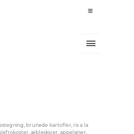
Menu
stegning, brunede kartofler, ris a la
efrokoster, æbleskiver, appelsiner,