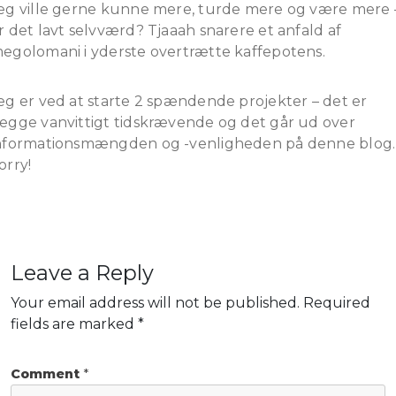
eg ville gerne kunne mere, turde mere og være mere 
r det lavt selvværd? Tjaaah snarere et anfald af
egolomani i yderste overtrætte kaffepotens.
eg er ved at starte 2 spændende projekter – det er
egge vanvittigt tidskrævende og det går ud over
nformationsmængden og -venligheden på denne blog.
orry!
Leave a Reply
Your email address will not be published.
Required
fields are marked
*
Comment
*