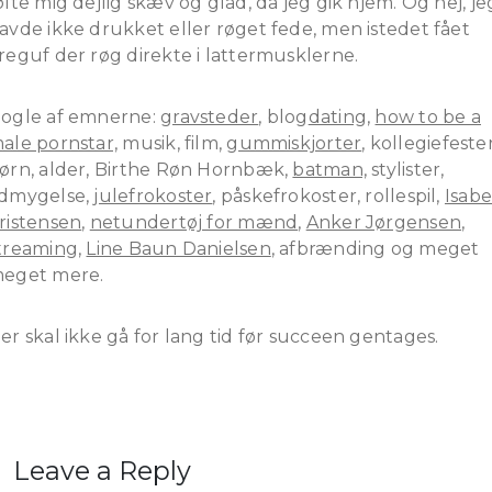
ølte mig dejlig skæv og glad, da jeg gik hjem. Og nej, je
avde ikke drukket eller røget fede, men istedet fået
reguf der røg direkte i lattermusklerne.
ogle af emnerne:
gravsteder
, blog
dating,
how to be a
ale pornstar,
musik, film,
gummiskjorter
, kollegiefester
ørn, alder, Birthe Røn Hornbæk,
batman,
stylister,
dmygelse,
julefrokoster
, påskefrokoster, rollespil,
Isabe
ristensen
,
netundertøj for mænd
,
Anker Jørgensen
,
treaming,
Line Baun Danielsen
, afbrænding og meget
eget mere.
er skal ikke gå for lang tid før succeen gentages.
Leave a Reply