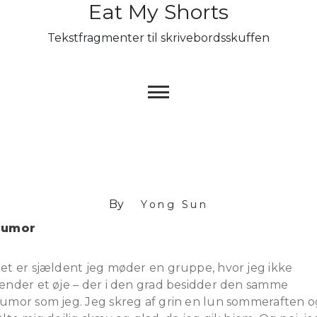
Eat My Shorts
Skip
to
Tekstfragmenter til skrivebordsskuffen
content
By
Yong Sun
Humor
et er sjældent jeg møder en gruppe, hvor jeg ikke
ender et øje – der i den grad besidder den samme
umor som jeg. Jeg skreg af grin en lun sommeraften o