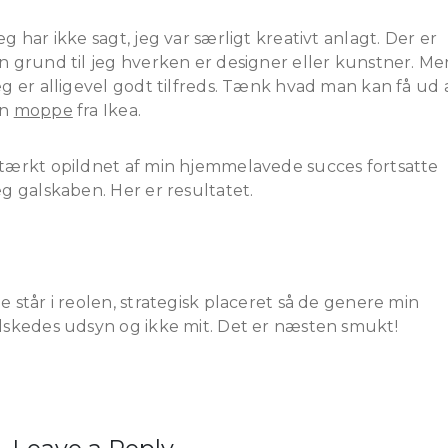
eg har ikke sagt, jeg var særligt kreativt anlagt. Der er
n grund til jeg hverken er designer eller kunstner. Me
eg er alligevel godt tilfreds. Tænk hvad man kan få ud 
en
moppe
fra Ikea.
tærkt opildnet af min hjemmelavede succes fortsatte
eg galskaben. Her er resultatet.
e står i reolen, strategisk placeret så de genere min
lskedes udsyn og ikke mit. Det er næsten smukt!