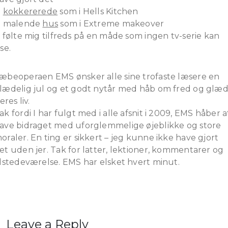
.
kokkererede
som i Hells Kitchen
. malende
hus
som i Extreme makeover
. følte mig tilfreds på en måde som ingen tv-serie kan
ise.
æbeoperaen EMS ønsker alle sine trofaste læsere en
lædelig jul og et godt nytår med håb om fred og glæ
jeres liv.
ak fordi I har fulgt med i alle afsnit i 2009, EMS håber a
ave bidraget med uforglemmelige øjeblikke og store
oraler. En ting er sikkert – jeg kunne ikke have gjort
et uden jer. Tak for latter, lektioner, kommentarer og
ilstedeværelse. EMS har elsket hvert minut.
Leave a Reply