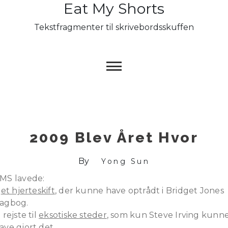
Eat My Shorts
Skip
to
Tekstfragmenter til skrivebordsskuffen
content
2009 Blev Året Hvor
By
Yong Sun
MS lavede:
.
et hjerteskift
, der kunne have optrådt i Bridget Jones
agbog.
. rejste til
eksotiske steder
, som kun Steve Irving kunn
ave gjort det