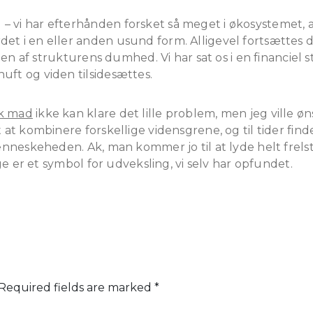
vi har efterhånden forsket så meget i økosystemet, at vi
rdet i en eller anden usund form. Alligevel fortsætt
onen af strukturens dumhed. Vi har sat os i en financiel 
uft og viden tilsidesættes.
sk mad
ikke kan klare det lille problem, men jeg ville ø
t at kombinere forskellige vidensgrene, og til tider fin
 menneskeheden. Ak, man kommer jo til at lyde helt frel
nge er et symbol for udveksling, vi selv har opfundet.
Required fields are marked
*