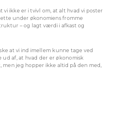
 ikke er i tvivl om, at alt hvad vi poster
es dette under økonomiens fromme
struktur – og lagt værdi i afkast og
nske at vi ind imellem kunne tage ved
de ud af, at hvad der er økonomisk
st, men jeg hopper ikke altid på den med,