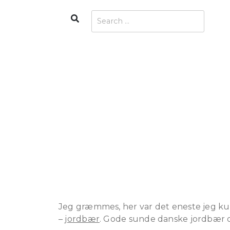
Skip
Search
Search
to
for:
content
Jeg græmmes, her var det eneste jeg kun
–
jordbær
. Gode sunde danske jordbær og