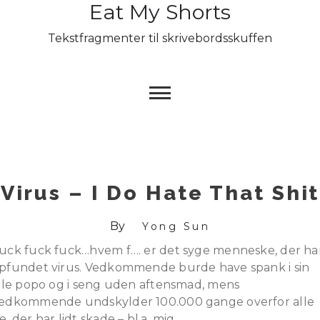
Eat My Shorts
Skip
to
Tekstfragmenter til skrivebordsskuffen
content
Virus – I Do Hate That Shit
By
Yong Sun
uck fuck fuck…hvem f…. er det syge menneske, der ha
pfundet virus. Vedkommende burde have spank i sin
ille popo og i seng uden aftensmad, mens
edkommende undskylder 100.000 gange overfor alle
e, der har lidt skade – bl.a. mig.