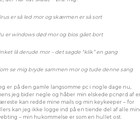
irus er så led mor og skærmen er så sort
u er windows død mor og bios gået bort
inket lå derude mor – det sagde “klik” en gang
om se mig bryde sammen mor og tude denne sang
eg er på den gamle langsomme pc i nogle dage nu,
ens jeg bider negle og håber min elskede pcnørd af e
æreste kan redde mine mails og min keykeeper – for
llers kan jeg ikke logge ind på en tiende del af alle mi
ebting – min hukommelse er som en hullet ost.